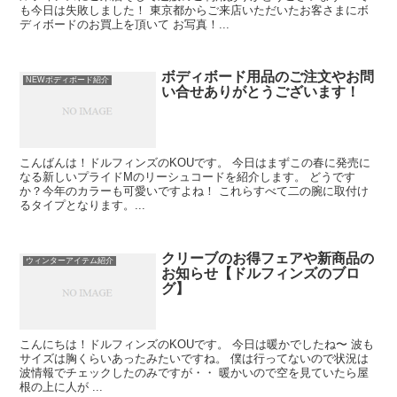
も今日は失敗しました！ 東京都からご来店いただいたお客さまにボ
ディボードのお買上を頂いて お写真！...
ボディボード用品のご注文やお問
NEWボディボード紹介
い合せありがとうございます！
こんばんは！ドルフィンズのKOUです。 今日はまずこの春に発売に
なる新しいプライドMのリーシュコードを紹介します。 どうです
か？今年のカラーも可愛いですよね！ これらすべて二の腕に取付け
るタイプとなります。...
クリーブのお得フェアや新商品の
ウィンターアイテム紹介
お知らせ【ドルフィンズのブロ
グ】
こんにちは！ドルフィンズのKOUです。 今日は暖かでしたね〜 波も
サイズは胸くらいあったみたいですね。 僕は行ってないので状況は
波情報でチェックしたのみですが・・ 暖かいので空を見ていたら屋
根の上に人が ...