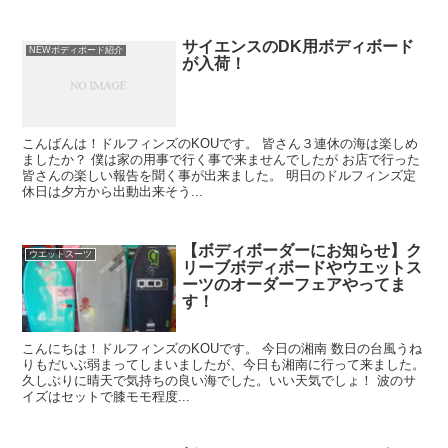
サイエンスのDK用ボディボード
NEWボディボード紹介
が入荷！
こんばんは！ドルフィンズのKOUです。 皆さん３連休の海は楽しめ
ましたか？ 僕は家の用事で行く事で来ませんでしたが お店で行った
皆さんの楽しい報告を聞く事が出来ました。 明日のドルフィンズ定
休日は夕方から出動出来そう...
【ボディボーダーにお知らせ】ク
ウエットスーツ
リーブボディボードやウエットス
ーツのオーダーフェアやってま
す！
こんにちは！ドルフィンズのKOUです。 今日の湘南 数日の台風うね
りもだいぶ弱まってしまいましたが、今日も湘南に行って来ました。
久しぶりに晴天で気持ちの良い海でした。いい天気でしょ！ 波のサ
イズはセットで膝モモ程度...