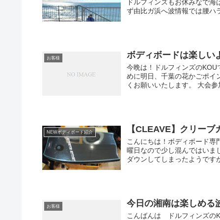
ドルフィンズもお休みなで海
ず由比ガ浜へ波情報では腰ハラ、
ボディボードは楽しい
お客様
今晩は！ドルフィンズのKOU
めに明日、千葉の花かごポイ
くお願いいたします。 大会参加
【CLEAVE】クリー
NEWボディボード紹介
こんにちは！ボディボード専門
曜日なので少し混んではいま
ダウンしてしまったようですが・
今日の湘南は楽しめる
お客様
こんばんは ドルフィンズのK