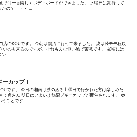
た波では一番楽しくボディボードができました。 水曜日は期待して
ので・・・ ...
門店のKOUです。 今朝は鵠沼に行って来ました。 波は膝モモ程度
大きいのも来るのですが、それも力の無い波で苦戦です。 昼頃には
...
ギーカップ！
OUです。 今日の湘南は波のある土曜日で行かれた方は楽しめた
さて皆さん 明日はいよいよ鵠沼ブギーカップが開催されます。 参
ことです...