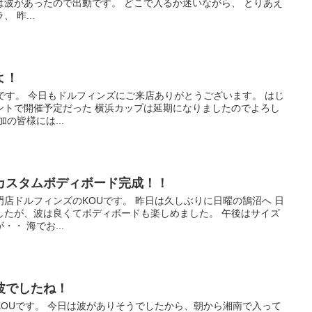
は波があったので出動です。 どこで入るか迷いながら、 とりあえ
 昨...
よ！
です。 今日もドルフィンズにご来店ありがとうございます。 はじ
ントで開催予定だった 横浜カップは延期になりましたのでよろし
の皆様には...
ブカスタムボディボード完成！！
店ドルフィンズのKOUです。 昨日は久しぶりに日曜の鵠沼へ 日
したが、波は良くてボディボードも楽しめました。 午後はサイズ
・ 海でお...
波でしたね！
OUです。 今日は波がありそうでしたから、朝から湘南で入って