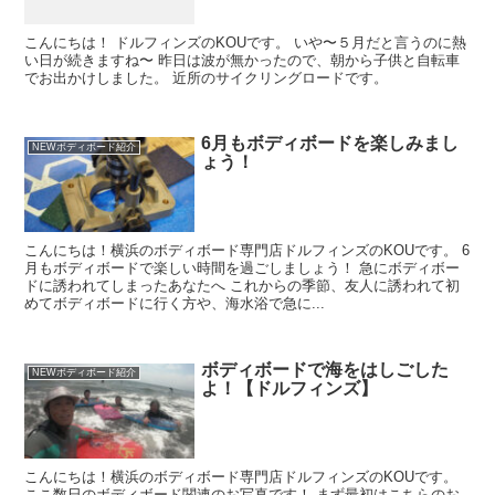
こんにちは！ ドルフィンズのKOUです。 いや〜５月だと言うのに熱
い日が続きますね〜 昨日は波が無かったので、朝から子供と自転車
でお出かけしました。 近所のサイクリングロードです。
6月もボディボードを楽しみまし
NEWボディボード紹介
ょう！
こんにちは！横浜のボディボード専門店ドルフィンズのKOUです。 6
月もボディボードで楽しい時間を過ごしましょう！ 急にボディボー
ドに誘われてしまったあなたへ これからの季節、友人に誘われて初
めてボディボードに行く方や、海水浴で急に...
ボディボードで海をはしごした
NEWボディボード紹介
よ！【ドルフィンズ】
こんにちは！横浜のボディボード専門店ドルフィンズのKOUです。
ここ数日のボディボード関連のお写真です！ まず最初はこちらのお