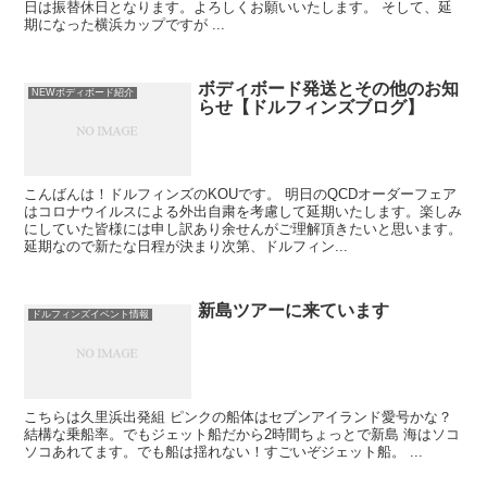
日は振替休日となります。よろしくお願いいたします。 そして、延
期になった横浜カップですが ...
ボディボード発送とその他のお知
NEWボディボード紹介
らせ【ドルフィンズブログ】
こんばんは！ドルフィンズのKOUです。 明日のQCDオーダーフェア
はコロナウイルスによる外出自粛を考慮して延期いたします。楽しみ
にしていた皆様には申し訳あり余せんがご理解頂きたいと思います。
延期なので新たな日程が決まり次第、ドルフィン...
新島ツアーに来ています
ドルフィンズイベント情報
こちらは久里浜出発組 ピンクの船体はセブンアイランド愛号かな？
結構な乗船率。でもジェット船だから2時間ちょっとで新島 海はソコ
ソコあれてます。でも船は揺れない！すごいぞジェット船。 ...